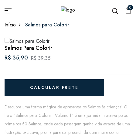
0
Início
Salmos para Colorir
Salmos Para Colorir
R$ 35,90
R$ 39,35
CALCULAR FRETE
Descubra uma forma mágica de apresentar os Salmos às crianças! O
livro "Salmos para Colorir - Volume 1" é uma jornada interativa pelos
primeiros 50 Salmos, onde cada passagem ganha vida através de uma
ilustração exclusiva, pronta para ser preenchida com muita cor e