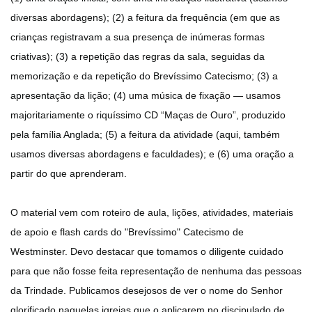
diversas abordagens); (2) a feitura da frequência (em que as
crianças registravam a sua presença de inúmeras formas
criativas); (3) a repetição das regras da sala, seguidas da
memorização e da repetição do Brevíssimo Catecismo; (3) a
apresentação da lição; (4) uma música de fixação — usamos
majoritariamente o riquíssimo CD “Maças de Ouro”, produzido
pela família Anglada; (5) a feitura da atividade (aqui, também
usamos diversas abordagens e faculdades); e (6) uma oração a
partir do que aprenderam.
O material vem com roteiro de aula, lições, atividades, materiais
de apoio e flash cards do "Brevíssimo" Catecismo de
Westminster. Devo destacar que tomamos o diligente cuidado
para que não fosse feita representação de nenhuma das pessoas
da Trindade. Publicamos desejosos de ver o nome do Senhor
glorificado naquelas igrejas que o aplicarem no discipulado de