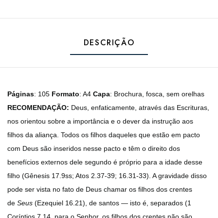
DESCRIÇÃO
Páginas
: 105
Formato
: A4
Capa
: Brochura, fosca, sem orelhas
RECOMENDAÇÃO:
Deus, enfaticamente, através das Escrituras,
nos orientou sobre a importância e o dever da instrução aos
filhos da aliança. Todos os filhos daqueles que estão em pacto
com Deus são inseridos nesse pacto e têm o direito dos
benefícios externos dele segundo é próprio para a idade desse
filho (Gênesis 17.9ss; Atos 2.37-39; 16.31-33). A gravidade disso
pode ser vista no fato de Deus chamar os filhos dos crentes
de
Seus
(Ezequiel 16.21), de santos — isto é, separados (1
Coríntios 7.14, para o Senhor, os filhos dos crentes não são