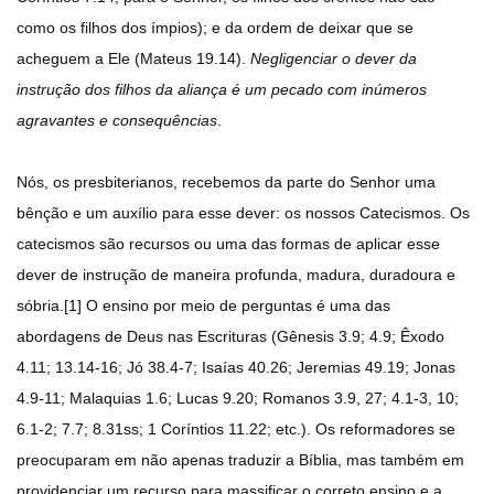
como os filhos dos ímpios); e da ordem de deixar que se
acheguem a Ele (Mateus 19.14).
Negligenciar o dever da
instrução dos filhos da aliança é um pecado com inúmeros
agravantes e consequências
.
Nós, os presbiterianos, recebemos da parte do Senhor uma
bênção e um auxílio para esse dever: os nossos Catecismos. Os
catecismos são recursos ou uma das formas de aplicar esse
dever de instrução de maneira profunda, madura, duradoura e
sóbria.[1] O ensino por meio de perguntas é uma das
abordagens de Deus nas Escrituras (Gênesis 3.9; 4.9; Êxodo
4.11; 13.14-16; Jó 38.4-7; Isaías 40.26; Jeremias 49.19; Jonas
4.9-11; Malaquias 1.6; Lucas 9.20; Romanos 3.9, 27; 4.1-3, 10;
6.1-2; 7.7; 8.31ss; 1 Coríntios 11.22; etc.). Os reformadores se
preocuparam em não apenas traduzir a Bíblia, mas também em
providenciar um recurso para massificar o correto ensino e a