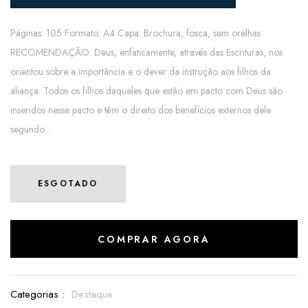
Páginas: 105 Formato: A4 Capa: Brochura, fosca, sem orelhas
RECOMENDAÇÃO: Deus, enfaticamente, através das Escrituras, nos
orientou sobre a importância e o dever da instrução aos filhos da
aliança. Todos os filhos daqueles que estão em pacto com Deus são
inseridos nesse pacto e têm o direito dos benefícios externos dele
segundo...
ESGOTADO
COMPRAR AGORA
Categorias :
Destaque